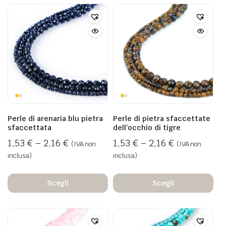
Perle di arenaria blu pietra
Perle di pietra sfaccettate
sfaccettata
dell’occhio di tigre
1,53
€
–
2,16
€
1,53
€
–
2,16
€
(IVA non
(IVA non
inclusa)
inclusa)
Scegli
Scegli