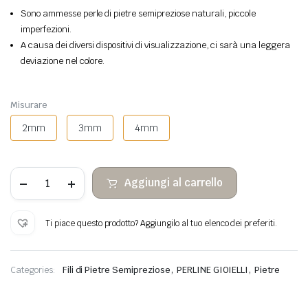
Sono ammesse perle di pietre semipreziose naturali, piccole
imperfezioni.
A causa dei diversi dispositivi di visualizzazione, ci sarà una leggera
deviazione nel colore.
Misurare
2mm
3mm
4mm
Perline
Aggiungi al carrello
verdi
di
diaspro
pietra
Ti piace questo prodotto? Aggiungilo al tuo elenco dei preferiti.
sfaccettata
quantità
,
,
Categories:
Fili di Pietre Semipreziose
PERLINE GIOIELLI
Pietre