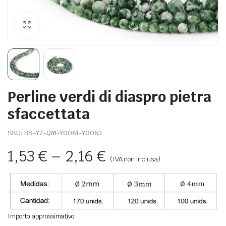
Perline verdi di diaspro pietra
sfaccettata
SKU:
BS-YZ-QM-Y0061-Y0063
1,53
€
–
2,16
€
(IVA non inclusa)
Importo approssimativo