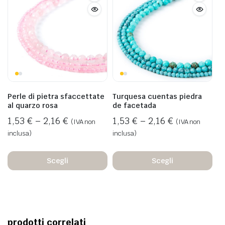
Perle di pietra sfaccettate
Turquesa cuentas piedra
al quarzo rosa
de facetada
1,53
€
–
2,16
€
1,53
€
–
2,16
€
(IVA non
(IVA non
inclusa)
inclusa)
Scegli
Scegli
prodotti correlati