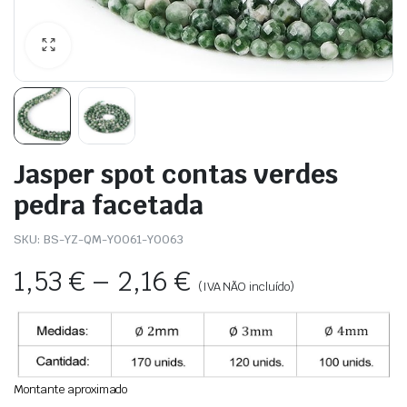
Jasper spot contas verdes
pedra facetada
SKU:
BS-YZ-QM-Y0061-Y0063
1,53
€
–
2,16
€
(IVA NÃO incluído)
Montante aproximado