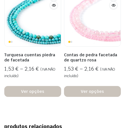
Turquesa cuentas piedra
Contas de pedra facetada
de facetada
de quartzo rosa
1,53
€
–
2,16
€
1,53
€
–
2,16
€
(IVA NÃO
(IVA NÃO
incluído)
incluído)
Ver opções
Ver opções
produtos relacionados