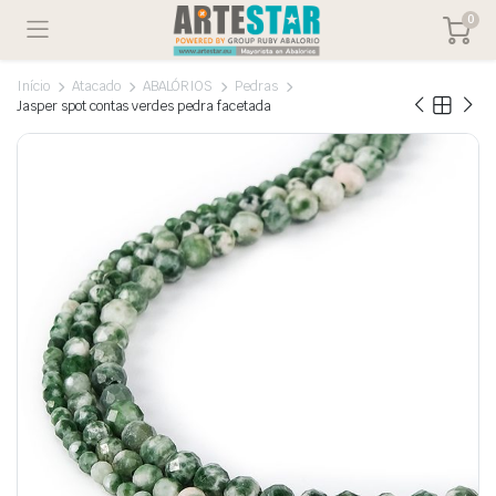
0
Início
Atacado
ABALÓRIOS
Pedras
Jasper spot contas verdes pedra facetada