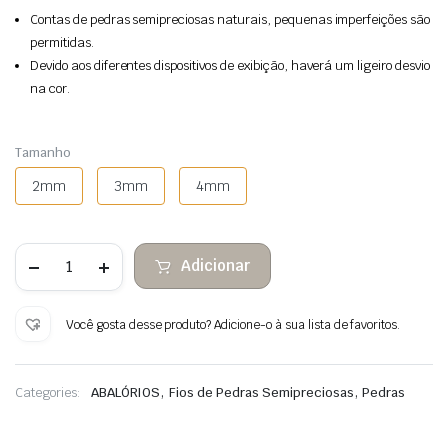
Contas de pedras semipreciosas naturais, pequenas imperfeições são
permitidas.
Devido aos diferentes dispositivos de exibição, haverá um ligeiro desvio
na cor.
Tamanho
2mm
3mm
4mm
Quantidade
Adicionar
de
Jasper
spot
contas
Você gosta desse produto? Adicione-o à sua lista de favoritos.
verdes
pedra
facetada
,
,
Categories:
ABALÓRIOS
Fios de Pedras Semipreciosas
Pedras