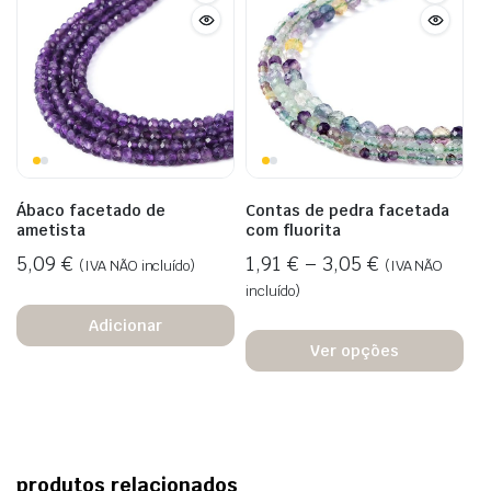
Ábaco facetado de
Contas de pedra facetada
ametista
com fluorita
5,09
€
1,91
€
–
3,05
€
(IVA NÃO incluído)
(IVA NÃO
incluído)
Adicionar
Ver opções
produtos relacionados