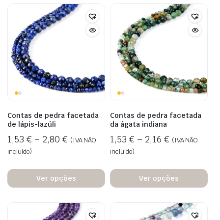
Contas de pedra facetada
Contas de pedra facetada
de lápis-lazúli
da ágata indiana
1,53
€
–
2,80
€
1,53
€
–
2,16
€
(IVA NÃO
(IVA NÃO
incluído)
incluído)
Ver opções
Ver opções