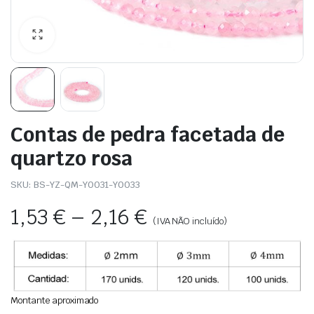
Contas de pedra facetada de
quartzo rosa
SKU:
BS-YZ-QM-Y0031-Y0033
1,53
€
–
2,16
€
(IVA NÃO incluído)
Montante aproximado