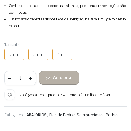
Contas de pedras semipreciosas naturais, pequenas imperfeições são
permitidas.
Devido aos diferentes dispositivos de exibição, haverá um ligeiro desvio
na cor.
Tamanho
2mm
3mm
4mm
Quantidade
Adicionar
de
Contas
de
pedra
Você gosta desse produto? Adicione-o à sua lista de favoritos.
facetada
de
quartzo
rosa
,
,
Categories:
ABALÓRIOS
Fios de Pedras Semipreciosas
Pedras