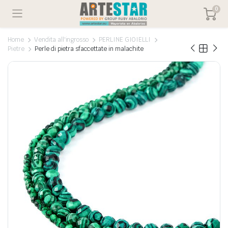
0
Home
Vendita all'ingrosso
PERLINE GIOIELLI
Pietre
Perle di pietra sfaccettate in malachite