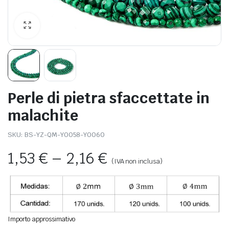
Perle di pietra sfaccettate in
malachite
SKU:
BS-YZ-QM-Y0058-Y0060
1,53
€
–
2,16
€
(IVA non inclusa)
Importo approssimativo