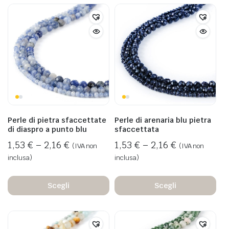
Perle di pietra sfaccettate
Perle di arenaria blu pietra
di diaspro a punto blu
sfaccettata
1,53
€
–
2,16
€
1,53
€
–
2,16
€
(IVA non
(IVA non
inclusa)
inclusa)
Scegli
Scegli