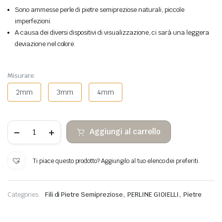
Sono ammesse perle di pietre semipreziose naturali, piccole
imperfezioni.
A causa dei diversi dispositivi di visualizzazione, ci sarà una leggera
deviazione nel colore.
Misurare
2mm
3mm
4mm
Perle
Aggiungi al carrello
di
pietra
sfaccettate
in
Ti piace questo prodotto? Aggiungilo al tuo elenco dei preferiti.
malachite
quantità
,
,
Categories:
Fili di Pietre Semipreziose
PERLINE GIOIELLI
Pietre