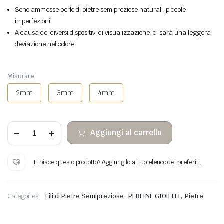
Sono ammesse perle di pietre semipreziose naturali, piccole
imperfezioni.
A causa dei diversi dispositivi di visualizzazione, ci sarà una leggera
deviazione nel colore.
Misurare
2mm
3mm
4mm
Perle
Aggiungi al carrello
di
pietra
sfaccettate
di
Ti piace questo prodotto? Aggiungilo al tuo elenco dei preferiti.
tormalina
quantità
,
,
Categories:
Fili di Pietre Semipreziose
PERLINE GIOIELLI
Pietre