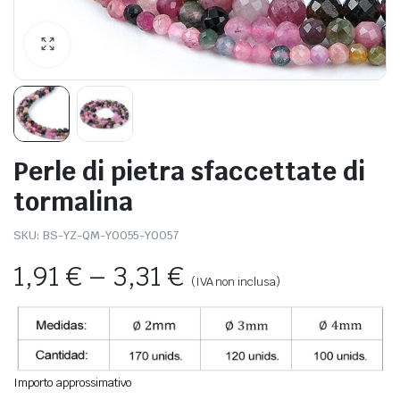
Perle di pietra sfaccettate di
tormalina
SKU:
BS-YZ-QM-Y0055-Y0057
1,91
€
–
3,31
€
(IVA non inclusa)
Importo approssimativo