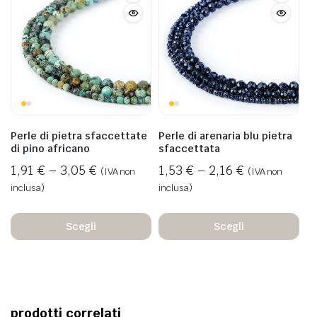
Perle di pietra sfaccettate
Perle di arenaria blu pietra
di pino africano
sfaccettata
1,91
€
–
3,05
€
1,53
€
–
2,16
€
(IVA non
(IVA non
inclusa)
inclusa)
Scegli
Scegli
prodotti correlati