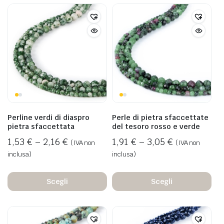
Perline verdi di diaspro
Perle di pietra sfaccettate
pietra sfaccettata
del tesoro rosso e verde
1,53
€
–
2,16
€
1,91
€
–
3,05
€
(IVA non
(IVA non
inclusa)
inclusa)
Scegli
Scegli