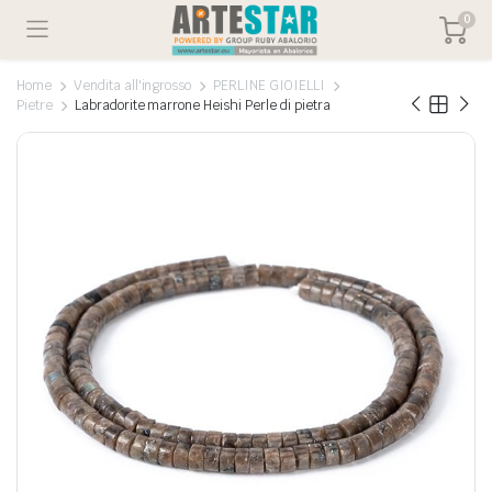
0
Home
Vendita all'ingrosso
PERLINE GIOIELLI
Pietre
Labradorite marrone Heishi Perle di pietra