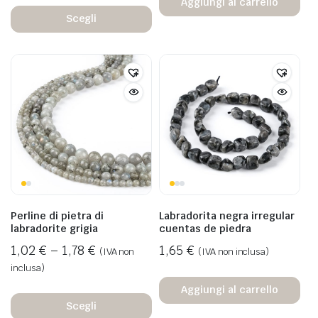
Aggiungi al carrello
Scegli
Perline di pietra di
Labradorita negra irregular
labradorite grigia
cuentas de piedra
1,02
€
–
1,78
€
1,65
€
(IVA non
(IVA non inclusa)
inclusa)
Aggiungi al carrello
Scegli