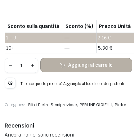
Sconto sulla quantità
Sconto (%)
Prezzo Unità
1 - 9
—
2,16
€
10+
—
5,90
€
Labradorite
Aggiungi al carrello
marrone
Heishi
Perle
di
Ti piace questo prodotto? Aggiungilo al tuo elenco dei preferiti.
pietra
quantità
,
,
Categories:
Fili di Pietre Semipreziose
PERLINE GIOIELLI
Pietre
Recensioni
Ancora non ci sono recensioni.