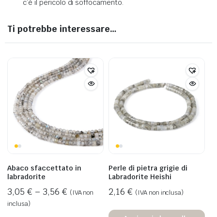
c’è il pericolo di soffocamento.
Ti potrebbe interessare…
Abaco sfaccettato in
Perle di pietra grigie di
labradorite
Labradorite Heishi
3,05
€
–
3,56
€
2,16
€
(IVA non
(IVA non inclusa)
inclusa)