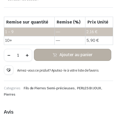
Remise sur quantité
Remise (%)
Prix Unité
1 - 9
—
2,16
€
10+
—
5,90
€
quantité
Ajouter au panier
de
Perles
de
pierre
Aimez-vous ce produit? Ajoutez-le à votre liste de favoris.
Heishi
Labradorite
brune
,
,
Categories:
Fils de Pierres Semi-précieuses
PERLES BIJOUX
Pierres
Avis