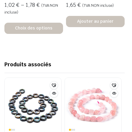
1,02
€
–
1,78
€
1,65
€
(TVA NON
(TVA NON incluse)
incluse)
Ajouter au panier
Choix des options
Produits associés