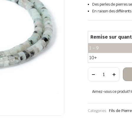
Des perles de pierres s
En raison des différents
Remise sur quant
1 - 9
10+
quantité
de
Tian
shan
beilue
Aimez-vous ce produit? Aj
pierre
heishi
perles
Categories:
Fils de Pier