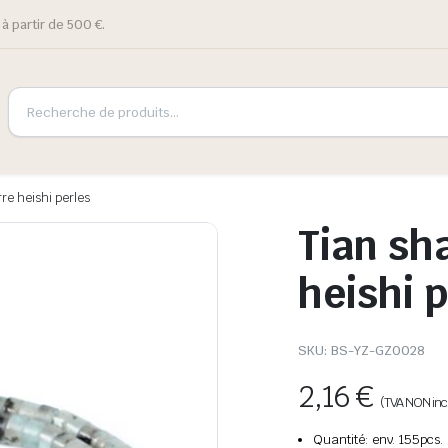
à partir de 500 €.
rre heishi perles
Tian sh
heishi 
SKU:
BS-YZ-GZ0028
2,16
€
(TVA NON inc
Quantité: env. 155pcs.