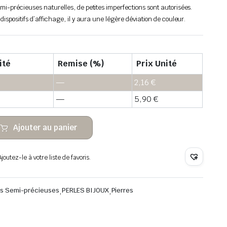
emi-précieuses naturelles, de petites imperfections sont autorisées.
 dispositifs d’affichage, il y aura une légère déviation de couleur.
ité
Remise (%)
Prix Unité
—
2,16
€
—
5,90
€
Ajouter au panier
outez-le à votre liste de favoris.
res Semi-précieuses
,
PERLES BIJOUX
,
Pierres