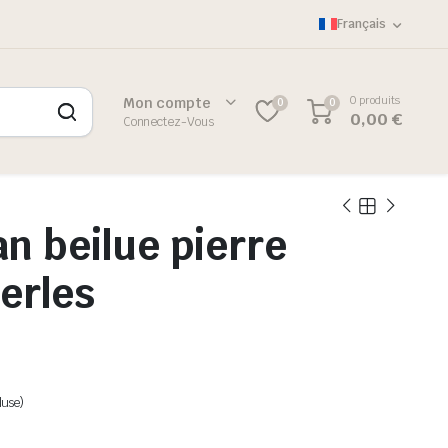
Français
0 produits
Mon compte
0
0
0,00
€
Connectez-Vous
an beilue pierre
perles
luse)