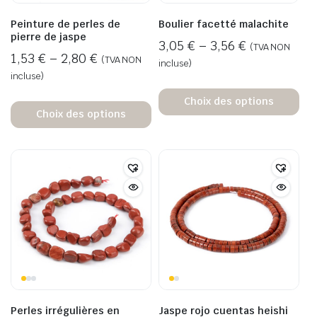
Peinture de perles de
Boulier facetté malachite
pierre de jaspe
3,05
€
–
3,56
€
(TVA NON
1,53
€
–
2,80
€
(TVA NON
incluse)
incluse)
Choix des options
Choix des options
Perles irrégulières en
Jaspe rojo cuentas heishi