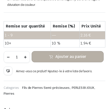
déviation de couleur.
Remise sur quantité
Remise (%)
Prix Unité
1 - 9
—
2,16
€
10+
10 %
1,94
€
quantité
Ajouter au panier
de
Jaspe
punto
verde
Aimez-vous ce produit? Ajoutez-le à votre liste de favoris.
cuentas
heishi
de
piedra
,
,
Categories:
Fils de Pierres Semi-précieuses
PERLES BIJOUX
Pierres