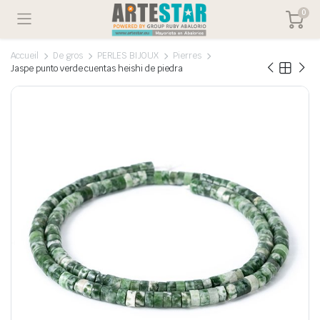
0
Accueil
De gros
PERLES BIJOUX
Pierres
Jaspe punto verde cuentas heishi de piedra