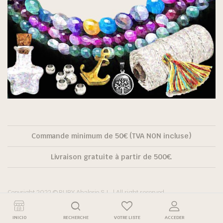
Commande minimum de 50€ (TVA NON incluse)
Livraison gratuite à partir de 500€.
Copyright 2022 © RUBY Abalorio S.L. | All right reserved.
INICIO
RECHERCHE
VOTRE LISTE
ACCEDER