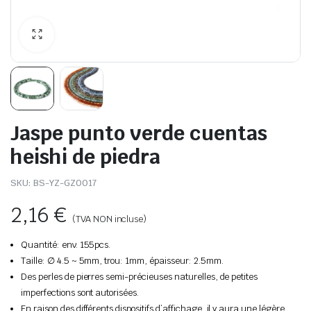
Jaspe punto verde cuentas
heishi de piedra
SKU:
BS-YZ-GZ0017
2,16
€
(TVA NON incluse)
Quantité: env. 155pcs.
Taille: ∅ 4.5 ~ 5mm, trou: 1mm, épaisseur: 2.5mm.
Des perles de pierres semi-précieuses naturelles, de petites
imperfections sont autorisées.
En raison des différents dispositifs d’affichage, il y aura une légère