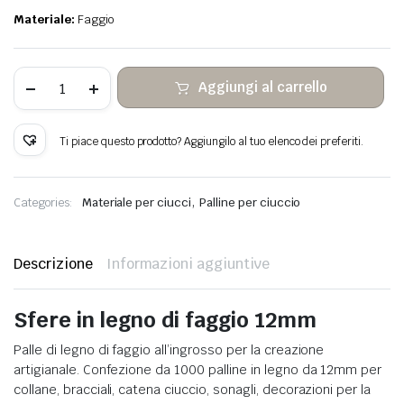
Materiale:
Faggio
1000
Aggiungi al carrello
Sfere
in
legno
di
Ti piace questo prodotto? Aggiungilo al tuo elenco dei preferiti.
faggio
Ø12mm
quantità
,
Categories:
Materiale per ciucci
Palline per ciuccio
Descrizione
Informazioni aggiuntive
Sfere in legno di faggio 12mm
Palle di legno di faggio all’ingrosso per la creazione
artigianale. Confezione da 1000 palline in legno da 12mm per
collane, bracciali, catena ciuccio, sonagli, decorazioni per la