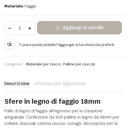
Materiale:
Faggio
500
Aggiungi al carrello
sfere
in
legno
di
Ti piace questo prodotto? Aggiungilo al tuo elenco dei preferiti.
faggio
Ø18mm
quantità
,
Categories:
Materiale per ciucci
Palline per ciuccio
Descrizione
Informazioni aggiuntive
Sfere in legno di faggio 18mm
Palle di legno di faggio all’ingrosso per la creazione
artigianale. Confezione da 500 palline in legno da 18mm per
collane, bracciali, catena ciuccio, sonagli, decorazioni per la