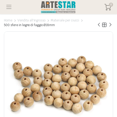
0
Home
Vendita all'ingrosso
Materiale per ciucci
500 sfere in legno di faggio Ø18mm