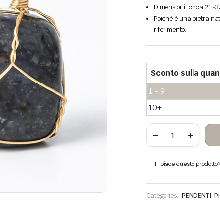
Dimensioni: circa 21~32
Poiché è una pietra natu
riferimento.
Sconto sulla quan
1 - 9
10+
Nuvola
di
vetro
sospesa
di
Ti piace questo prodotto? 
filo
di
rame
avvolto
Categories:
PENDENTI
,
P
in
pietra
quantità