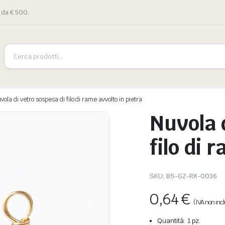
 da € 500.
vola di vetro sospesa di filo di rame avvolto in pietra
Nuvola 
filo di 
SKU:
BS-GZ-RX-0036
0,64
€
(IVA non inc
Quantità: 1 pz.