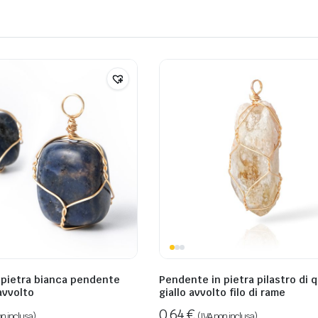
 pietra bianca pendente
Pendente in pietra pilastro di 
avvolto
giallo avvolto filo di rame
0,64
€
on inclusa)
(IVA non inclusa)