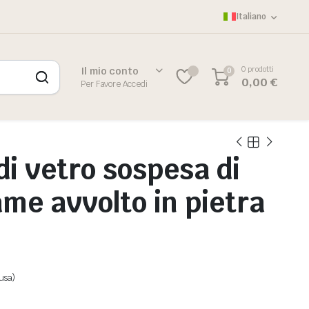
Italiano
0 prodotti
Il mio conto
0
0,00
€
Per Favore Accedi
di vetro sospesa di
rame avvolto in pietra
lusa)