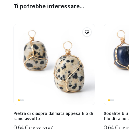
Ti potrebbe interessare…
Pietra di diaspro dalmata appesa filo di
Sodalite blu
rame avvolto
filo di rame 
0,64
€
0,64
€
(IVA non inclusa)
(IVA n