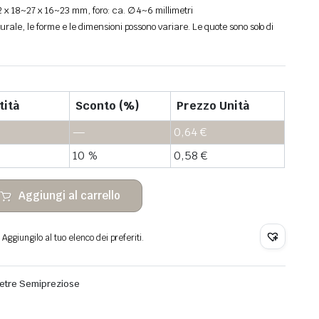
 x 18~27 x 16~23 mm, foro: ca. ∅ 4~6 millimetri
rale, le forme e le dimensioni possono variare. Le quote sono solo di
tità
Sconto (%)
Prezzo Unità
—
0,64
€
10 %
0,58
€
Aggiungi al carrello
Aggiungilo al tuo elenco dei preferiti.
ietre Semipreziose