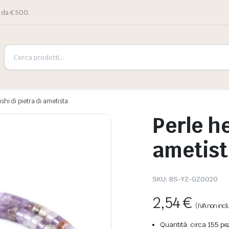
 da € 500.
ishi di pietra di ametista
Perle he
ametist
SKU:
BS-YZ-GZ0020
2,54
€
(IVA non incl
Quantità: circa 155 pez