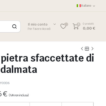
Italiano
0 prodotti
Il mio conto
0
0
0,00
€
Per Favore Accedi
 pietra sfaccettate di
 dalmata
-Y0006
6
€
(IVA non inclusa)