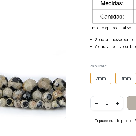
Importo approssimativo
Sono ammesse perle di p
A causa dei diversi disp
Misurare
2mm
3mm
Perle
di
pietra
sfaccettate
di
Ti piace questo prodotto? 
diaspro
dalmata
quantità