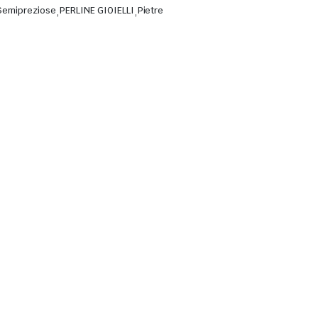
e Semipreziose
,
PERLINE GIOIELLI
,
Pietre