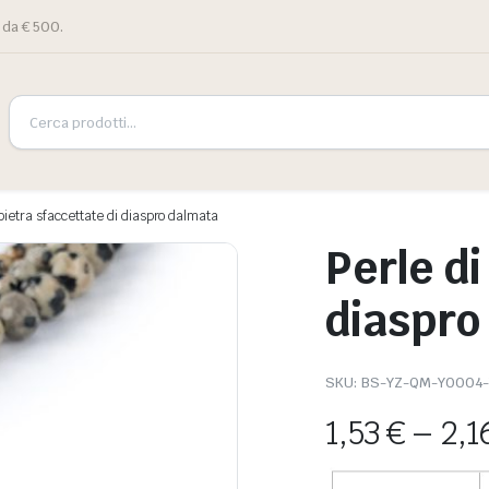
 da € 500.
 pietra sfaccettate di diaspro dalmata
Perle di
diaspro
SKU:
BS-YZ-QM-Y0004
1,53
€
–
2,1