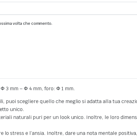
prossima volta che commento.
– Φ 3 mm – Φ 4 mm, foro: Φ 1 mm.
i, puoi scegliere quello che meglio si adatta alla tua creazion
etto unico.
eriali naturali puri per un look unico. Inoltre, le loro dime
o stress e l’ansia. Inoltre, dare una nota mentale positiva, 