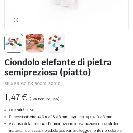
Ciondolo elefante di pietra
semipreziosa (piatto)
SKU:
BS-GZ-DX-B0001-B0010
1,47
€
(IVA non inclusa)
Quantità: 1 pz.
Dimensioni: circa 40 x x 35 x 8 mm, agujero: aprox. 3 x 8 mm
A causa di fattori quali l’illuminazione o le variazioni naturali dei
materiali utilizzati, il prodotto può variare leggermente nel colore e