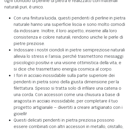
ogni ciondolo di perline di pietra è realizzato con materiali
naturali puri, è unico.
Con una finitura lucida, questi pendenti di perline in pietra
naturale hanno una superficie liscia e sono molto comodi
da indossare.
Inoltre, il loro aspetto, insieme alla loro
consistenza e colore naturali, rendono uniche le perle di
pietre preziose
.
Indossare i nostri ciondoli in pietre semipreziose naturali
allevia lo stress e l’ansia,
perché
trasmettono messaggi
psicologici positivi e una visione ottimistica della vita, e
si dice che trasmettano energia cosmica al corpo
.
I fori in acciaio inossidabile sulla parte superiore dei
pendenti in pietra sono della giusta dimensione per la
filettatura.
Spesso si tratta solo di infilare una catena o
una corda.
Con accessori come una chiusura a base di
aragosta in acciaio inossidabile, per completare il tuo
progetto artigianale – divertiti a creare artigianato con i
gioielli!
Questi delicati pendenti in pietra preziosa possono
essere combinati con altri accessori in metallo, cristallo,