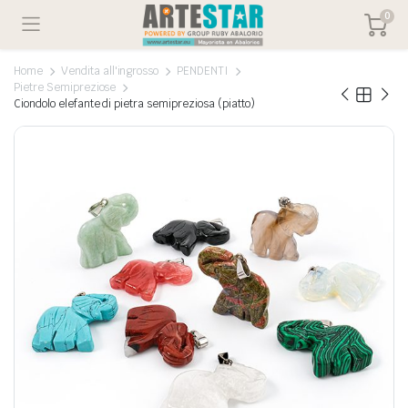
0
Home
Vendita all'ingrosso
PENDENTI
Pietre Semipreziose
Ciondolo elefante di pietra semipreziosa (piatto)