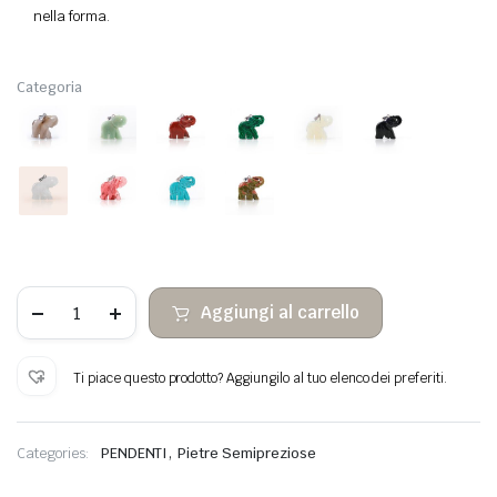
nella forma.
Categoria
Ciondolo
Aggiungi al carrello
elefante
di
pietra
semipreziosa
Ti piace questo prodotto? Aggiungilo al tuo elenco dei preferiti.
(piatto)
quantità
,
Categories:
PENDENTI
Pietre Semipreziose