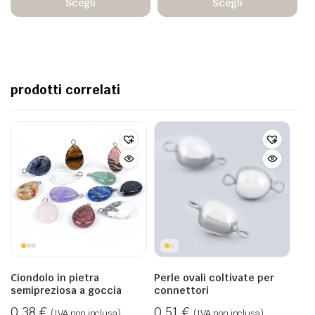
Scegli
Scegli
prodotti correlati
Ciondolo in pietra
Perle ovali coltivate per
semipreziosa a goccia
connettori
0,38
€
0,51
€
(IVA non inclusa)
(IVA non inclusa)