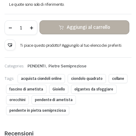
Le quote sono solo di riferimento.
Pendente
Aggiungi al carrello
in
pietra
di
ametista
Ti piace questo prodotto? Aggiungilo al tuo elenco dei preferiti.
avvolto
filo
di
rame
,
Categories:
PENDENTI
Pietre Semipreziose
quantità
Tags:
acquista ciondoli online
ciondolo quadrato
collane
fascino di ametista
Gioiello
olgantes da sfoggiare
orecchini
pendente di ametista
pendente in pietra semipreziosa
Recensioni