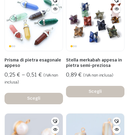
Prisma di pietra esagonale
Stella merkabah appesa in
appeso
pietra semi-preziosa
0,25
€
–
0,51
€
0,89
€
(IVA non
(IVA non inclusa)
inclusa)
Scegli
Scegli