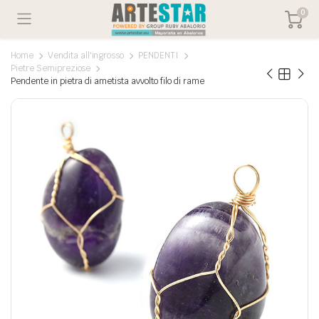
0
Home
Vendita all'ingrosso
PENDENTI
Pietre Semipreziose
Pendente in pietra di ametista avvolto filo di rame