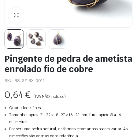
Pingente de pedra de ametista
enrolado fio de cobre
SKU:
BS-GZ-RX-0011
0,64
€
(IVA NÃO incluído)
Quantidade: 1pcs.
Tamanho: aprox. 21~32 x 18~27 x 16~23 mm, furo: aprox. ∅ 4~6
milímetros
Por ser uma pedra natural, as formas e tamanhos podem variar. As
dimensões são apenas para referência.