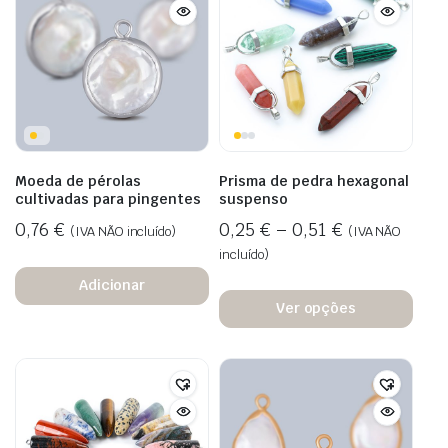
Moeda de pérolas
Prisma de pedra hexagonal
cultivadas para pingentes
suspenso
0,76
€
0,25
€
–
0,51
€
(IVA NÃO incluído)
(IVA NÃO
incluído)
Adicionar
Ver opções