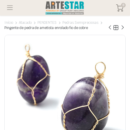
0
Início
Atacado
PENDENTES
Pedras Semipreciosas
Pingente de pedra de ametista enrolado fio de cobre