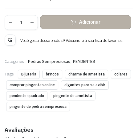
Quantidade
Adicionar
de
Pingente
de
pedra
Você gosta desse produto? Adicione-o à sua lista de favoritos.
de
ametista
enrolado
fio
,
Categories:
Pedras Semipreciosas
PENDENTES
de
cobre
Tags:
Bijuteria
brincos
charme de ametista
colares
comprar pingentes online
olgantes para se exibir
pendente quadrado
pingente de ametista
pingente de pedra semipreciosa
Avaliações