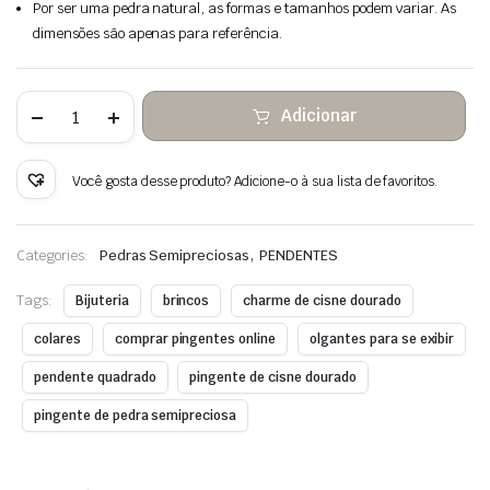
Por ser uma pedra natural, as formas e tamanhos podem variar. As
dimensões são apenas para referência.
Quantidade
Adicionar
de
Pedra
de
cisne
Você gosta desse produto? Adicione-o à sua lista de favoritos.
dourado
pendurado
embrulhado
fio
,
Categories:
Pedras Semipreciosas
PENDENTES
de
cobre
Tags:
Bijuteria
brincos
charme de cisne dourado
colares
comprar pingentes online
olgantes para se exibir
pendente quadrado
pingente de cisne dourado
pingente de pedra semipreciosa