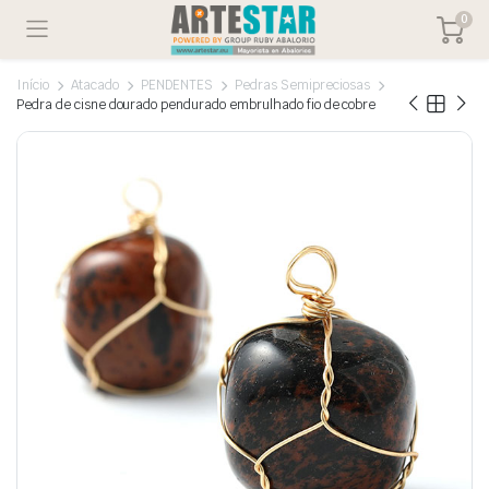
0
Início
Atacado
PENDENTES
Pedras Semipreciosas
Pedra de cisne dourado pendurado embrulhado fio de cobre