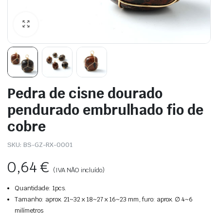
Pedra de cisne dourado
pendurado embrulhado fio de
cobre
SKU:
BS-GZ-RX-0001
0,64
€
(IVA NÃO incluído)
Quantidade: 1pcs.
Tamanho: aprox. 21~32 x 18~27 x 16~23 mm, furo: aprox. ∅ 4~6
milímetros