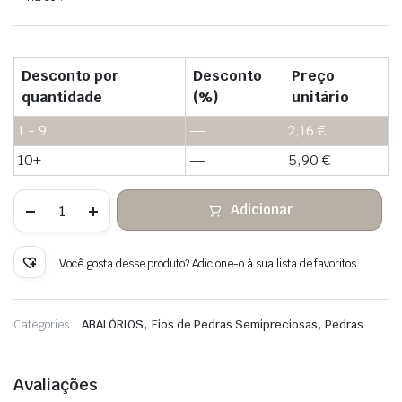
Desconto por
Desconto
Preço
quantidade
(%)
unitário
1 - 9
—
2,16
€
10+
—
5,90
€
Quantidade
Adicionar
de
Labradorite
cinza
Heishi
Você gosta desse produto? Adicione-o à sua lista de favoritos.
contas
de
pedra
,
,
Categories:
ABALÓRIOS
Fios de Pedras Semipreciosas
Pedras
Avaliações