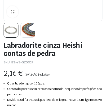
Labradorite cinza Heishi
contas de pedra
SKU:
BS-YZ-GZ0027
2,16
€
(IVA NÃO incluído)
Quantidade: aprox. 155pcs.
Contas de pedras semipreciosas naturais, pequenas imperfeições são
permitidas.
Devido aos diferentes dispositivos de exibição, haverá um ligeiro desvio
na cor.