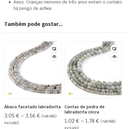
Aviso: Crianças menores de três anos evitam o contato,
há perigo de asfixia.
Também pode gostar…
Ábaco facetado labradorita
Contas de pedra de
labradorita cinza
3,05
€
–
3,56
€
(IVA NÃO
1,02
€
–
1,78
€
(IVA NÃO
incluído)
incluído)