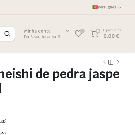
Português
0 productos
Minha conta
0
0,00
€
Por Favor, Inscreva-Se
heishi de pedra jaspe
l
uído)
pcs.