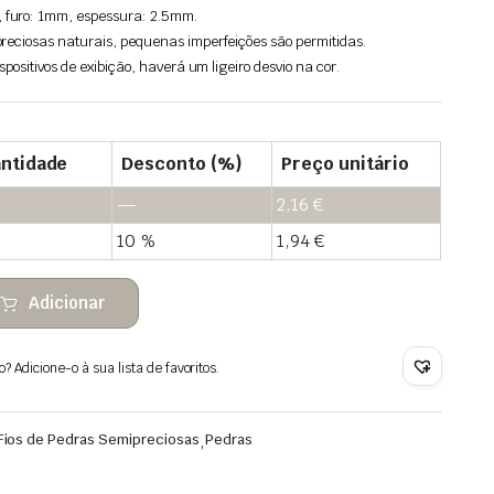
furo: 1mm, espessura: 2.5mm.
reciosas naturais, pequenas imperfeições são permitidas.
spositivos de exibição, haverá um ligeiro desvio na cor.
ntidade
Desconto (%)
Preço unitário
—
2,16
€
10 %
1,94
€
Adicionar
 Adicione-o à sua lista de favoritos.
Fios de Pedras Semipreciosas
,
Pedras