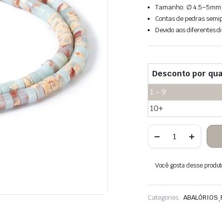
Tamanho: ∅ 4.5~5mm, 
Contas de pedras semip
Devido aos diferentes di
Desconto por qua
1 - 9
10+
Quantidade
de
Contas
heishi
de
Você gosta desse produto?
pedra
jaspe
imperial
Categories:
ABALÓRIOS
,