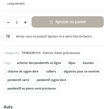
uniquement.
quantité
Ajouter au panier
de
Fil
de
cuivre
Aimez-vous ce produit? Ajoutez-le à votre liste de favoris.
enveloppé
de
pierre
de
,
Categories:
PENDENTIFS
Pierres Semi-précieuses
cygne
dorée
Tags:
acheter des pendentifs en ligne
Bijou
boucles
charme de cygne doré
colliers
olgantes pour se montrer
pendentif carré
pendentif cygne doré
pendentif en pierre semi précieuse
Avis