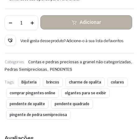
Quantidade
Adicionar
de
Opalite
pedra
pendurada
Você gosta desse produto? Adicione-o à sua lista de favoritos.
fio
de
cobre
envolto
,
Categories:
Contas e pedras preciosas a granel não categorizadas
,
Pedras Semipreciosas
PENDENTES
Tags:
Bijuteria
brincos
charme de opalita
colares
comprar pingentes online
olgantes para se exibir
pendente de opalite
pendente quadrado
pingente de pedra semipreciosa
Avaliações