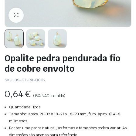
Opalite pedra pendurada fio
de cobre envolto
SKU:
BS-GZ-RX-0002
0,64
€
(IVA NÃO incluído)
Quantidade: 1pcs.
Tamanho: aprox. 21~32 x 18~27 x 16~23 mm, furo: aprox. ∅ 4~6
milímetros
Por ser uma pedra natural, as formas e tamanhos podem variar. As
dimensões são apenas para referência.