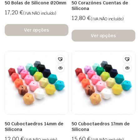
50 Bolas de Silicone Ø20mm
50 Corazónes Cuentas de
Silicona
17,20
€
(IVA NÃO incluído)
12,80
€
(IVA NÃO incluído)
Ver opções
Ver opções
50 Cuboctaedros 14mm de
50 Cuboctaedros 17mm de
Silicona
Silicona
12,00
€
15,60
€
(IVA NÃO incluído)
(IVA NÃO incluído)