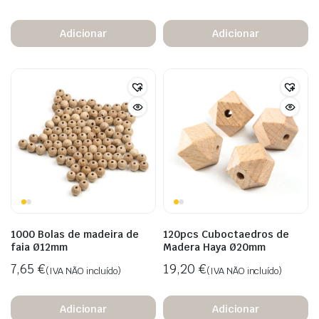
Adicionar
Adicionar
1000 Bolas de madeira de
120pcs Cuboctaedros de
eço
eço
faia Ø12mm
Madera Haya Ø20mm
nimo
ximo
7,65
€
19,20
€
(IVA NÃO incluído)
(IVA NÃO incluído)
Adicionar
Adicionar