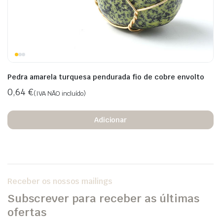
eço
eço
nimo
ximo
Pedra amarela turquesa pendurada fio de cobre envolto
0,64
€
(IVA NÃO incluído)
Adicionar
Receber os nossos mailings
Subscrever para receber as últimas
ofertas