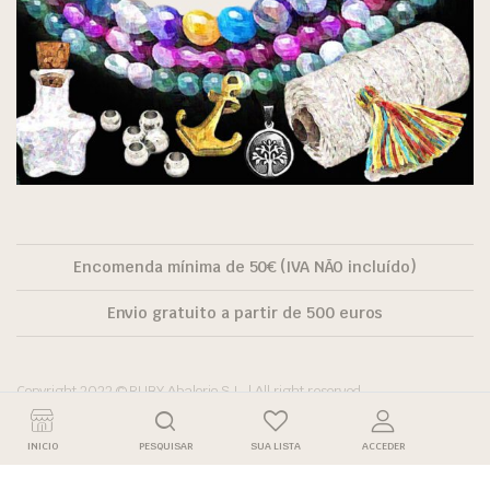
Encomenda mínima de 50€ (IVA NÃO incluído)
Envio gratuito a partir de 500 euros
Copyright 2022 © RUBY Abalorio S.L. | All right reserved.
INICIO
PESQUISAR
SUA LISTA
ACCEDER