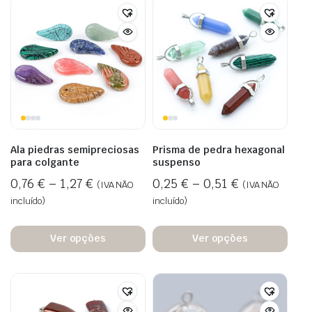
Ala piedras semipreciosas
Prisma de pedra hexagonal
para colgante
suspenso
0,76
€
–
1,27
€
0,25
€
–
0,51
€
(IVA NÃO
(IVA NÃO
incluído)
incluído)
Ver opções
Ver opções