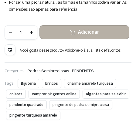
Por ser uma pedra natural, as formas e tamanhos podem variar. As
dimensões são apenas para referência.
Quantidade
Adicionar
de
Pedra
amarela
turquesa
Você gosta desse produto? Adicione-o à sua lista de favoritos.
pendurada
fio
de
cobre
,
Categories:
Pedras Semipreciosas
PENDENTES
envolto
Tags:
Bijuteria
brincos
charme amarelo turquesa
colares
comprar pingentes online
olgantes para se exibir
pendente quadrado
pingente de pedra semipreciosa
pingente turquesa amarelo