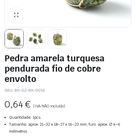
Pedra amarela turquesa
pendurada fio de cobre
envolto
SKU:
BS-GZ-RX-0016
0,64
€
(IVA NÃO incluído)
Quantidade: 1pcs.
Tamanho: aprox. 21~32 x 18~27 x 16~23 mm, furo: aprox. ∅ 4~6
milímetros