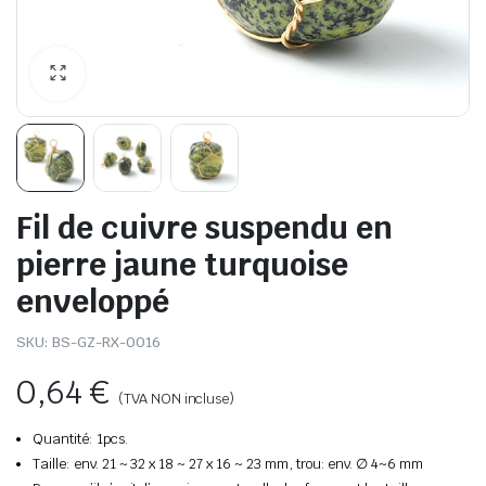
Fil de cuivre suspendu en
pierre jaune turquoise
enveloppé
SKU:
BS-GZ-RX-0016
0,64
€
(TVA NON incluse)
Quantité: 1pcs.
Taille: env. 21 ~ 32 x 18 ~ 27 x 16 ~ 23 mm, trou: env. ∅ 4~6 mm