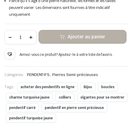
Parce qu’il s’agit d’une pierre naturelle, les formes et les tailles
peuvent varier. Les dimensions sont fournies à titre indicatif
uniquement.
quantité
Ajouter au panier
de
Fil
de
cuivre
Aimez-vous ce produit? Ajoutez-le à votre liste de favoris.
suspendu
en
pierre
jaune
,
Categories:
PENDENTIFS
Pierres Semi-précieuses
turquoise
enveloppé
Tags:
acheter des pendentifs en ligne
Bijou
boucles
charme turquoise jaune
colliers
olgantes pour se montrer
pendentif carré
pendentif en pierre semi précieuse
pendentif turquoise jaune