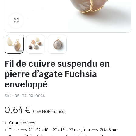
Fil de cuivre suspendu en
pierre d’agate Fuchsia
enveloppé
SKU:
BS-GZ-RX-0014
0,64
€
(TVA NON incluse)
Quantité: 1pcs.
Taille: env. 21 ~ 32 x 18 ~ 27 x 16 ~ 23 mm, trou: env. ∅ 4~6 mm