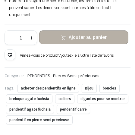
Parce qu’il s’agit d’une pierre naturelle, les formes et les tailles
peuvent varier. Les dimensions sont fournies à titre indicatif
uniquement.
quantité
Ajouter au panier
de
Fil
de
cuivre
Aimez-vous ce produit? Ajoutez-le à votre liste de favoris.
suspendu
en
pierre
d’agate
,
Categories:
PENDENTIFS
Pierres Semi-précieuses
Fuchsia
enveloppé
Tags:
acheter des pendentifs en ligne
Bijou
boucles
breloque agate fuchsia
colliers
olgantes pour se montrer
pendentif agate fuchsia
pendentif carré
pendentif en pierre semi précieuse