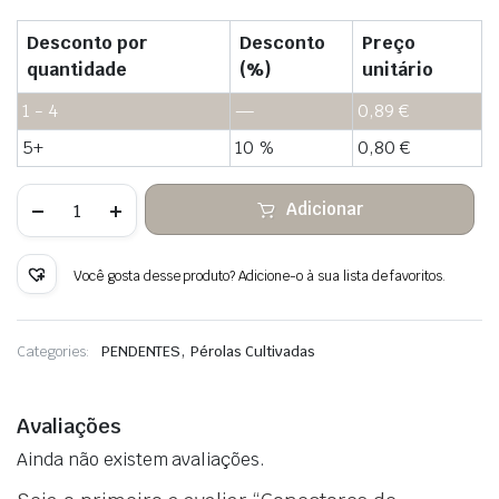
Desconto por
Desconto
Preço
quantidade
(%)
unitário
1 - 4
—
0,89
€
5+
10 %
0,80
€
Quantidade
Adicionar
de
Conectores
de
borboleta
Você gosta desse produto? Adicione-o à sua lista de favoritos.
pérola
cultivada
,
Categories:
PENDENTES
Pérolas Cultivadas
Avaliações
Ainda não existem avaliações.