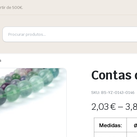
rtir de 500€.
a
Contas 
SKU:
BS-YZ-0143-0146
2,03
€
–
3,