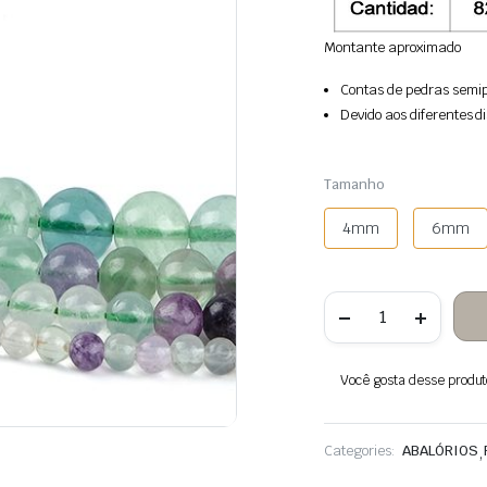
Montante aproximado
Contas de pedras semip
Devido aos diferentes di
Tamanho
4mm
6mm
Quantidade
de
Contas
de
pedra
Você gosta desse produto?
de
fluorita
Categories:
ABALÓRIOS
,