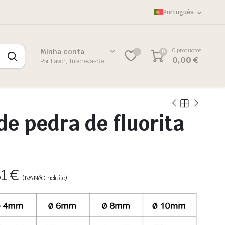
Português
0 productos
Minha conta
0
0,00
€
Por Favor, Inscreva-Se
de pedra de fluorita
81
€
(IVA NÃO incluído)