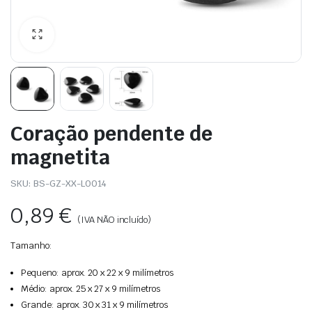
Coração pendente de
magnetita
SKU:
BS-GZ-XX-L0014
0,89
€
(IVA NÃO incluído)
Tamanho:
Pequeno: aprox. 20 x 22 x 9 milímetros
Médio: aprox. 25 x 27 x 9 milímetros
Grande: aprox. 30 x 31 x 9 milímetros