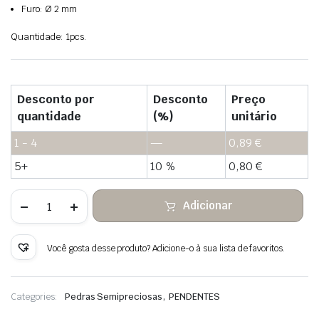
Furo: Ø 2 mm
Quantidade: 1pcs.
Desconto por
Desconto
Preço
quantidade
(%)
unitário
1 - 4
—
0,89
€
5+
10 %
0,80
€
Quantidade
Adicionar
de
Coração
pendente
de
Você gosta desse produto? Adicione-o à sua lista de favoritos.
magnetita
,
Categories:
Pedras Semipreciosas
PENDENTES