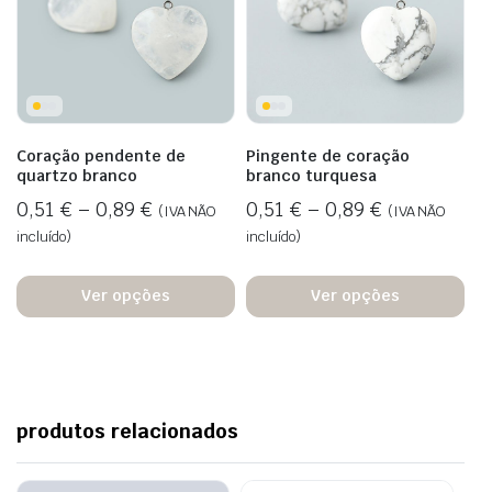
Coração pendente de
Pingente de coração
quartzo branco
branco turquesa
0,51
€
–
0,89
€
0,51
€
–
0,89
€
(IVA NÃO
(IVA NÃO
incluído)
incluído)
Ver opções
Ver opções
produtos relacionados