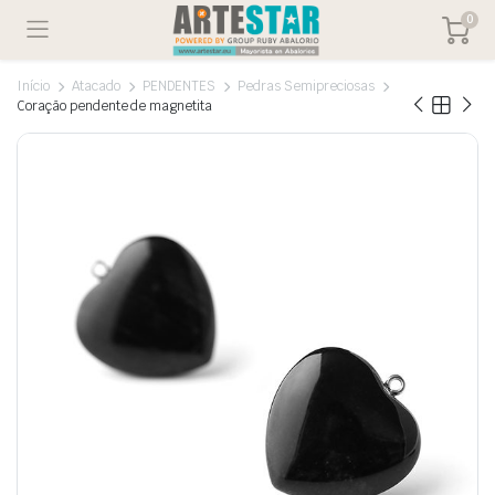
0
Início
Atacado
PENDENTES
Pedras Semipreciosas
Coração pendente de magnetita