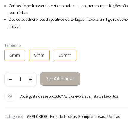
Contas de pedras semipreciosas naturais, pequenas imperfeições são
permitidas.
Devido aos diferentes dispositivos de exibição, haverá um ligeiro desvio
na cor.
Tamanho
6mm
8mm
10mm
Quantidade
Adicionar
de
Contas
de
pedra
Você gosta desse produto? Adicione-o à sua lista de favoritos.
de
quartzo
branco
,
,
Categories:
ABALÓRIOS
Fios de Pedras Semipreciosas
Pedras