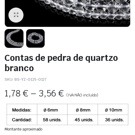
Contas de pedra de quartzo
branco
SKU:
BS-YZ-0125-0127
1,78
€
–
3,56
€
(IVA NÃO incluído)
Montante aproximado