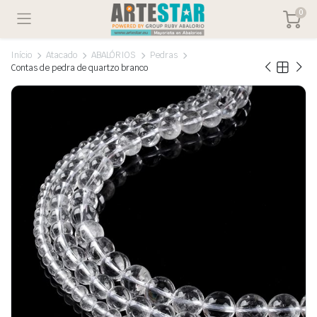
0
Início
Atacado
ABALÓRIOS
Pedras
Contas de pedra de quartzo branco