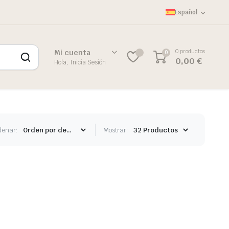
Español
0 productos
Mi cuenta
0
0,00
€
Hola, Inicia Sesión
denar:
Mostrar: