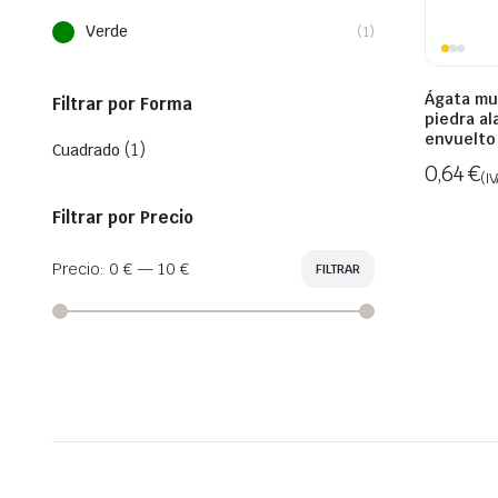
Verde
(1)
Ágata mu
Filtrar por Forma
piedra a
envuelto
(1)
Cuadrado
0,64
€
(IV
Filtrar por Precio
Precio:
0 €
—
10 €
FILTRAR
Precio
Precio
mínimo
máximo