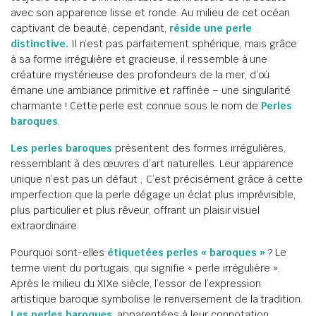
avec son apparence lisse et ronde. Au milieu de cet océan
captivant de beauté, cependant,
réside une perle
distinctive.
Il n’est pas parfaitement sphérique, mais grâce
à sa forme irrégulière et gracieuse, il ressemble à une
créature mystérieuse des profondeurs de la mer, d’où
émane une ambiance primitive et raffinée – une singularité
charmante ! Cette perle est connue sous le nom de
Perles
baroques
.
Les perles baroques
présentent des formes irrégulières,
ressemblant à des œuvres d’art naturelles. Leur apparence
unique n’est pas un défaut ; C’est précisément grâce à cette
imperfection que la perle dégage un éclat plus imprévisible,
plus particulier et plus rêveur, offrant un plaisir visuel
extraordinaire.
Pourquoi sont-elles
étiquetées perles « baroques »
? Le
terme vient du portugais, qui signifie « perle irrégulière ».
Après le milieu du XIXe siècle, l’essor de l’expression
artistique baroque symbolise le renversement de la tradition.
Les perles baroques
, apparentées à leur connotation