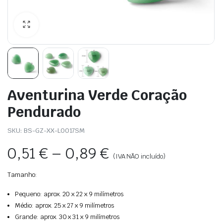
Aventurina Verde Coração
Pendurado
SKU:
BS-GZ-XX-L0017SM
0,51
€
–
0,89
€
(IVA NÃO incluído)
Tamanho:
Pequeno: aprox. 20 x 22 x 9 milímetros
Médio: aprox. 25 x 27 x 9 milímetros
Grande: aprox. 30 x 31 x 9 milímetros