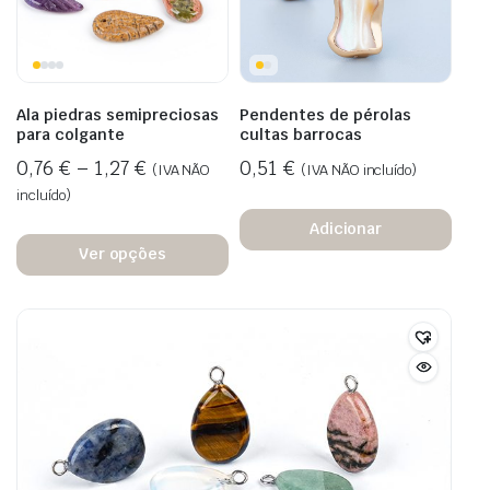
Ala piedras semipreciosas
Pendentes de pérolas
para colgante
cultas barrocas
0,76
€
–
1,27
€
0,51
€
(IVA NÃO
(IVA NÃO incluído)
incluído)
Adicionar
Ver opções