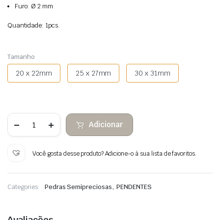
Furo: Ø 2 mm
Quantidade: 1pcs.
Tamanho
20 x 22mm
25 x 27mm
30 x 31mm
Quantidade
Adicionar
de
Aventurina
Verde
Coração
Você gosta desse produto? Adicione-o à sua lista de favoritos.
Pendurado
,
Categories:
Pedras Semipreciosas
PENDENTES
Avaliações