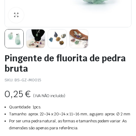
Pingente de fluorita de pedra
bruta
SKU:
BS-GZ-M0015
0,25
€
(IVA NÃO incluído)
Quantidade: 1pcs.
Tamanho: aprox. 22~34 x 20~24 x 11~16 mm, agujero: aprox. ∅ 2 mm
Por ser uma pedra natural, as formas e tamanhos podem variar. As
dimensões são apenas para referência.