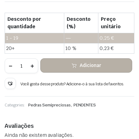
Desconto por
Desconto
Preço
quantidade
(%)
unitário
1 - 19
—
0,25
€
20+
10 %
0,23
€
Quantidade
Adicionar
de
Pingente
de
fluorita
Você gosta desse produto? Adicione-o à sua lista de favoritos.
de
pedra
bruta
,
Categories:
Pedras Semipreciosas
PENDENTES
Avaliações
Ainda não existem avaliações.