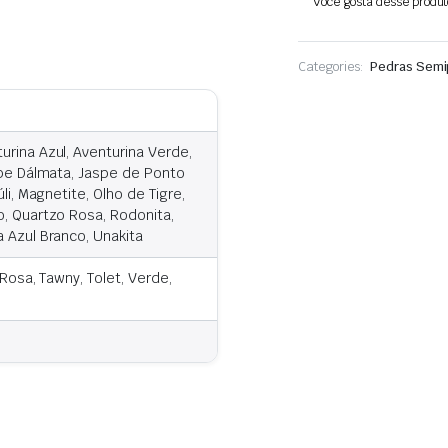
Você gosta desse produto?
pedra
semi-
preciosa
Categories:
Pedras Semi
rina Azul, Aventurina Verde,
spe Dálmata, Jaspe de Ponto
li, Magnetite, Olho de Tigre,
o, Quartzo Rosa, Rodonita,
 Azul Branco, Unakita
Rosa, Tawny, Tolet, Verde,