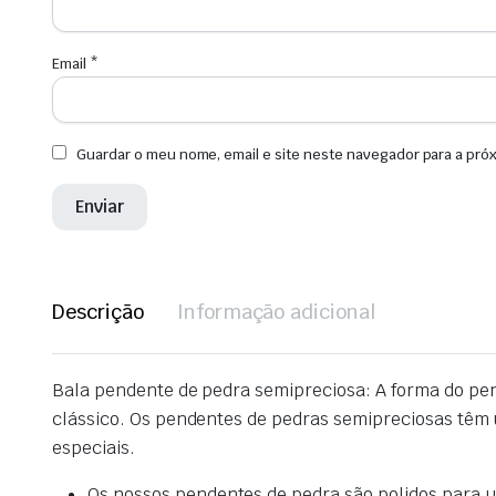
Email
*
Guardar o meu nome, email e site neste navegador para a pró
Descrição
Informação adicional
Bala pendente de pedra semipreciosa: A forma do pen
clássico. Os pendentes de pedras semipreciosas têm u
especiais.
Os nossos pendentes de pedra são polidos para u