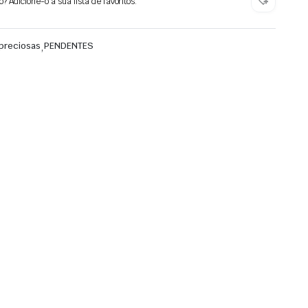
 Adicione-o à sua lista de favoritos.
preciosas
,
PENDENTES