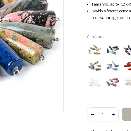
Tamanho: aprox. 12 x 4
Devido a fatores como a
pode variar ligeirament
Categoria
Quantidade
de
Bala
pendente
de