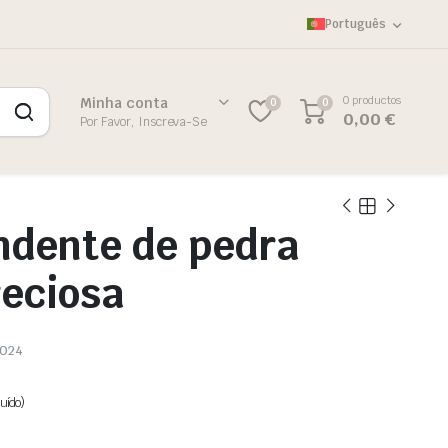
Português
0 productos
Minha conta
0
0
0,00
€
Por Favor, Inscreva-Se
ndente de pedra
eciosa
024
uído)