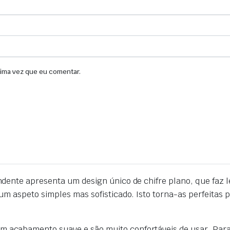
xima vez que eu comentar.
dente apresenta um design único de chifre plano, que faz 
m aspeto simples mas sofisticado. Isto torna-as perfeitas p
m acabamento suave e são muito confortáveis de usar. Para