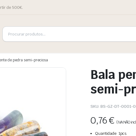
rtir de 500€.
ente de pedra semi-preciosa
Bala pe
semi-pr
SKU:
BS-GZ-DT-0001-0
0,76
€
(IVA NÃO incl
Quantidade: 1pcs.