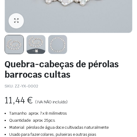
Quebra-cabeças de pérolas
barrocas cultas
SKU:
ZZ-YX-0002
11,44
€
(IVA NÃO incluído)
Tamanho: aprox. 7 x 8 milímetros
Quantidade: aprox. 25pcs.
Material: pérolas de água doce cultivadas naturalmente
Usado para fazer colares, pulseiras e outras joias