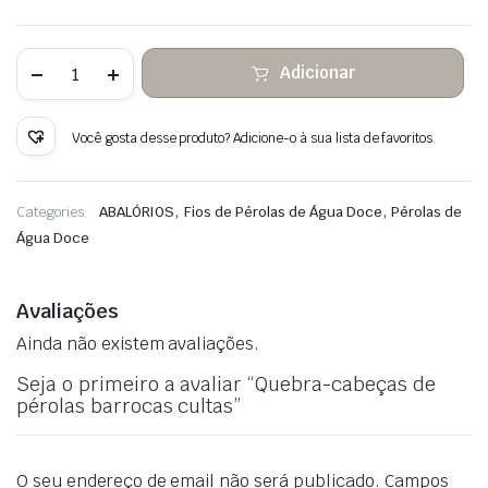
Quantidade
Adicionar
de
Quebra-
cabeças
de
Você gosta desse produto? Adicione-o à sua lista de favoritos.
pérolas
barrocas
cultas
,
,
Categories:
ABALÓRIOS
Fios de Pérolas de Água Doce
Pérolas de
Água Doce
Avaliações
Ainda não existem avaliações.
Seja o primeiro a avaliar “Quebra-cabeças de
pérolas barrocas cultas”
O seu endereço de email não será publicado.
Campos