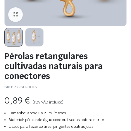
Pérolas retangulares
cultivadas naturais para
conectores
SKU:
ZZ-SD-0016
0,89
€
(IVA NÃO incluído)
Tamanho: aprox. 8 x 21 milímetros
Material: pérolas de água doce cultivadas naturalmente
Usado para fazer colares, pingentes e outras joias