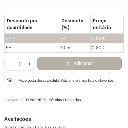
Desconto por
Desconto
Preço
quantidade
(%)
unitário
1 - 4
—
0,89
€
5+
10 %
0,80
€
Quantidade
Adicionar
de
Pérolas
retangulares
cultivadas
Você gosta desse produto? Adicione-o à sua lista de favoritos.
naturais
para
conectores
,
Categories:
PENDENTES
Pérolas Cultivadas
Avaliações
Ainda não existem avaliações.