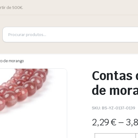
rtir de 500€.
zo de morango
Contas 
de mor
SKU:
BS-YZ-0137-0139
2,29
€
–
3,