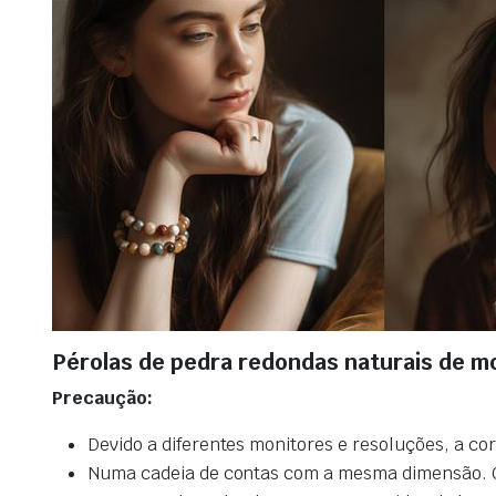
Pérolas de pedra redondas naturais de m
Precaução:
Devido a diferentes monitores e resoluções, a co
Numa cadeia de contas com a mesma dimensão. O n