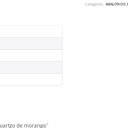
morango
Categories:
ABALÓRIOS
,
 quartzo de morango”