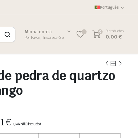
Português
0 productos
Minha conta
0
0,00
€
Por Favor, Inscreva-Se
de pedra de quartzo
ango
81
€
(IVA NÃO incluído)