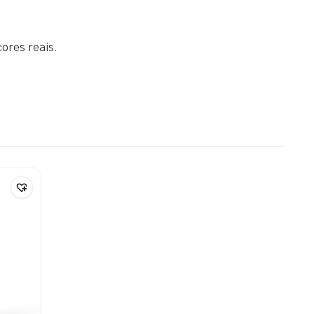
cores reais
.