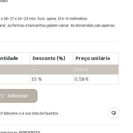
luído)
x 18~27 x 16~23 mm, furo: aprox. ∅ 4~6 milímetros
ral, as formas e tamanhos podem variar. As dimensões são apenas
ntidade
Desconto (%)
Preço unitário
—
0,64
€
10 %
0,58
€
Adicionar
 Adicione-o à sua lista de favoritos.
preciosas
PENDENTES