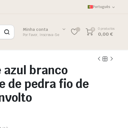
Português
0 productos
Minha conta
0
0,00
€
Por Favor, Inscreva-Se
e azul branco
e de pedra fio de
nvolto