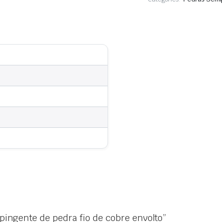
de
cobre
envolto
 pingente de pedra fio de cobre envolto”