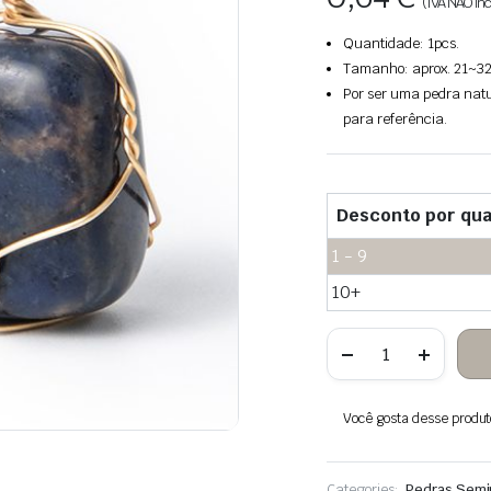
(IVA NÃO inc
Quantidade: 1pcs.
Tamanho: aprox. 21~32 
Por ser uma pedra natu
para referência.
Desconto por qua
1 - 9
10+
Quantidade
de
Sodalite
azul
branco
Você gosta desse produto?
pingente
de
pedra
fio
Categories:
Pedras Semi