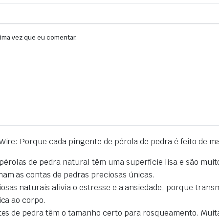
xima vez que eu comentar.
re: Porque cada pingente de pérola de pedra é feito de mat
rolas de pedra natural têm uma superfície lisa e são muito
rnam as contas de pedras preciosas únicas
.
osas naturais alivia o estresse e a ansiedade,
porque
transm
ica ao corpo
.
entes de pedra têm o tamanho certo para rosqueamento.
Muit