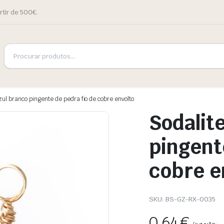
rtir de 500€.
zul branco pingente de pedra fio de cobre envolto
Sodalit
pingent
cobre e
SKU:
BS-GZ-RX-0035
0,64
€