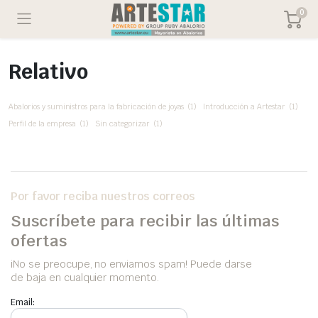
0
Relativo
Abalorios y suministros para la fabricación de joyas
(1)
Introducción a Artestar
(1)
Perfil de la empresa
(1)
Sin categorizar
(1)
Por favor reciba nuestros correos
Suscríbete para recibir las últimas
ofertas
iNo se preocupe, no enviamos spam! Puede darse
de baja en cualquier momento.
Email: