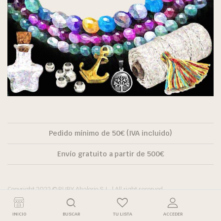
Pedido mínimo de 50€ (IVA incluido)
Envío gratuito a partir de 500€
Copyright 2022 © RUBY Abalorio S.L. | All right reserved.
INICIO
BUSCAR
TU LISTA
ACCEDER