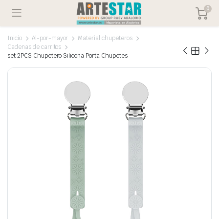
0
Inicio
Al-por-mayor
Material chupeteros
Cadenas de carritos
set 2PCS Chupetero Silicona Porta Chupetes