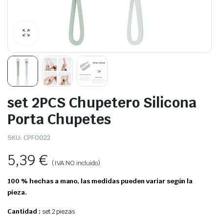
set 2PCS Chupetero Silicona
Porta Chupetes
SKU:
CPF0022
5,39
€
(IVA NO incluido)
100 % hechas a mano, las medidas pueden variar según la
pieza.
Cantidad :
set 2 piezas