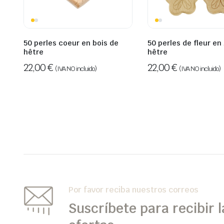
50 perles coeur en bois de
50 perles de fleur en
hêtre
hêtre
22,00
€
22,00
€
(IVA NO incluido)
(IVA NO incluido)
Por favor reciba nuestros correos
Suscríbete para recibir l