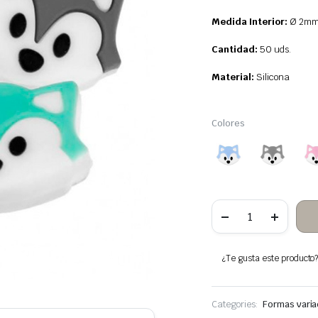
Medida Interior:
Ø 2mm
Cantidad:
50
uds.
Material:
Silicona
Colores
50
Cabeza
Zorro
Cuentas
de
¿Te gusta este producto? 
Silicona
cantidad
Categories:
Formas vari