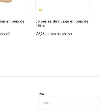
llon en bois de
50 perles de nuage en bois de
hêtre
22,00
€
incluido)
(IVA NO incluido)
Email: