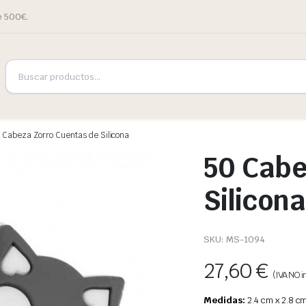
e 500€.
 Cabeza Zorro Cuentas de Silicona
50 Cabe
Silicona
SKU:
MS-1094
27,60
€
(IVA NO in
Medidas:
2.4 cm x 2.8 c