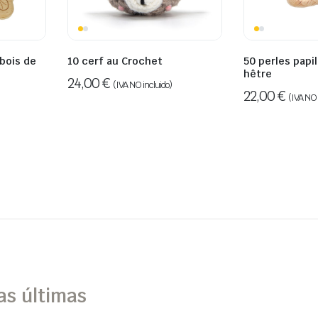
 bois de
10 cerf au Crochet
50 perles papi
hêtre
24,00
€
(IVA NO incluido)
22,00
€
(IVA NO 
as últimas