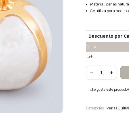
Material: perlas natur
Se utiliza para hacer co
Descuento por Ca
1 - 4
5+
Colgantes
bola
perlas
cultivadas
cantidad
¿Te gusta este producto? 
Categories:
Perlas Culti