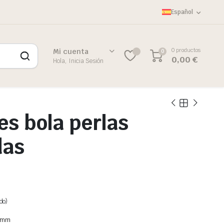
Español
0 productos
Mi cuenta
0
0,00
€
Hola, Inicia Sesión
es bola perlas
das
do)
6 mm