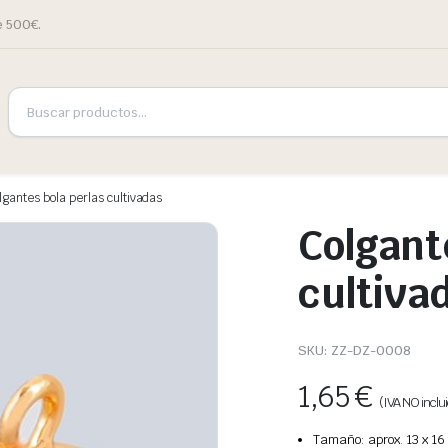
e 500€.
lgantes bola perlas cultivadas
Colgant
cultiva
SKU:
ZZ-DZ-0008
1,65
€
(IVA NO inclui
Tamaño: aprox. 13 x 1