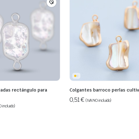
vadas rectángulo para
Colgantes barroco perlas culti
0,51
€
(IVA NO incluido)
 incluido)