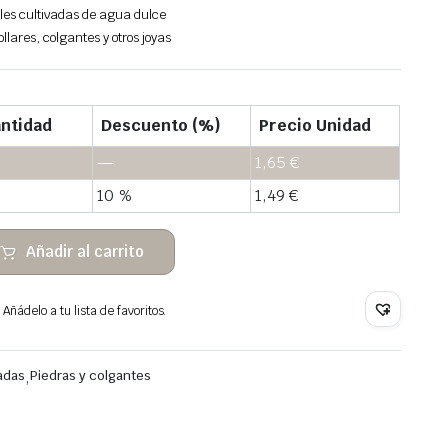
ales cultivadas de agua dulce
llares, colgantes y otros joyas
ntidad
Descuento (%)
Precio Unidad
—
1,65
€
10 %
1,49
€
Añadir al carrito
Añádelo a tu lista de favoritos.
vadas
,
Piedras y colgantes