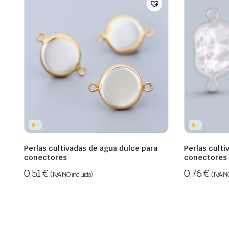
Perlas cultivadas de agua dulce para
Perlas culti
conectores
conectores
0,51
€
0,76
€
(IVA NO incluido)
(IVA NO