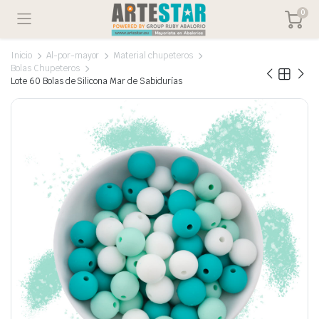
0
Inicio
Al-por-mayor
Material chupeteros
Bolas Chupeteros
Lote 60 Bolas de Silicona Mar de Sabidurías