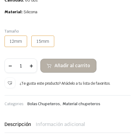
Cantidad:
60
uds.
Material:
Silicona
Tamaño
12mm
15mm
Lote
Añadir al carrito
60
Bolas
de
Silicona
¿Te gusta este producto? Añádelo a tu lista de favoritos.
Mar
de
Sabidurías
cantidad
,
Categories:
Bolas Chupeteros
Material chupeteros
Descripción
Información adicional