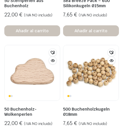
50 Sternperlen aus
Sea Breeze Pack – 600
Buchenholz
Silikonkugeln Ø15mm
22,00
€
7,65
€
(IVA NO incluido)
(IVA NO incluido)
Añadir al carrito
Añadir al carrito
50 Buchenholz-
500 Buchenholzkugeln
Wolkenperlen
Ø18mm
22,00
€
7,65
€
(IVA NO incluido)
(IVA NO incluido)