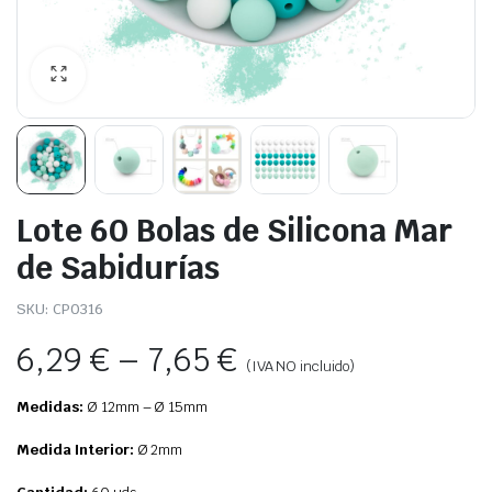
Lote 60 Bolas de Silicona Mar
de Sabidurías
SKU:
CP0316
6,29
€
–
7,65
€
(IVA NO incluido)
Medidas:
Ø 12mm – Ø 15mm
Medida Interior:
Ø 2mm