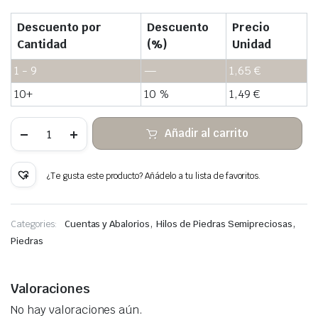
Descuento por
Descuento
Precio
Cantidad
(%)
Unidad
1 - 9
—
1,65
€
10+
10 %
1,49
€
Ojo
Añadir al carrito
de
tigre
rojo
irregular
¿Te gusta este producto? Añádelo a tu lista de favoritos.
cuentas
de
piedra
cantidad
,
,
Categories:
Cuentas y Abalorios
Hilos de Piedras Semipreciosas
Piedras
Valoraciones
No hay valoraciones aún.