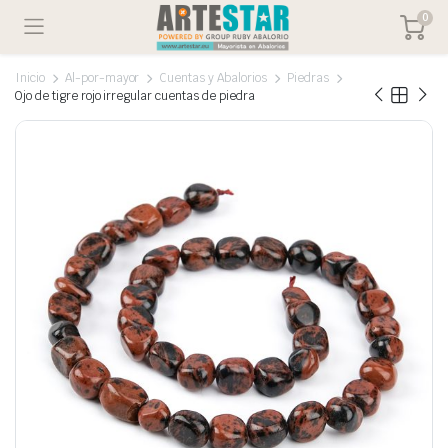
0
Inicio
Al-por-mayor
Cuentas y Abalorios
Piedras
Ojo de tigre rojo irregular cuentas de piedra