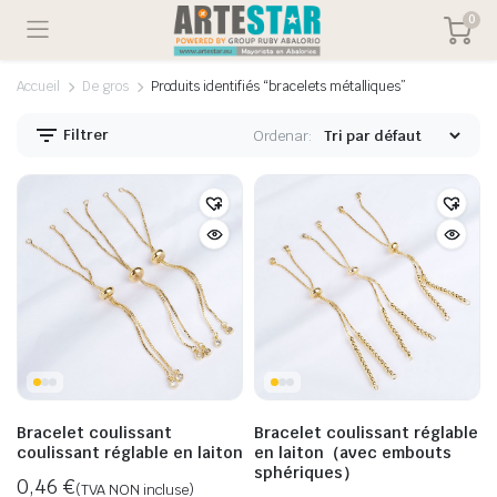
0
Accueil
De gros
Produits identifiés “bracelets métalliques”
Filtrer
Ordenar:
x
x
Bracelet coulissant
Bracelet coulissant réglable
n
x
coulissant réglable en laiton
en laiton（avec embouts
sphériques）
0,46
€
(TVA NON incluse)