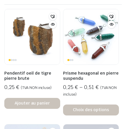
Pendentif oeil de tigre
Prisme hexagonal en pierre
pierre brute
suspendu
0,25
€
0,25
€
–
0,51
€
(TVA NON incluse)
(TVA NON
incluse)
Ajouter au panier
Choix des options