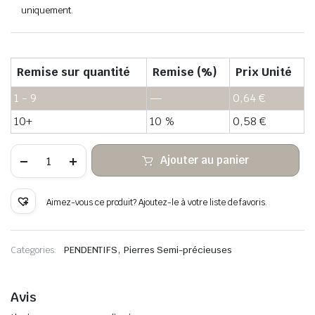
uniquement.
Remise sur quantité
Remise (%)
Prix Unité
1 - 9
—
0,64
€
10+
10 %
0,58
€
quantité
Ajouter au panier
de
Fil
de
cuivre
Aimez-vous ce produit? Ajoutez-le à votre liste de favoris.
enveloppé
de
pierre
suspendue
,
Categories:
PENDENTIFS
Pierres Semi-précieuses
à
la
fluorine
Avis