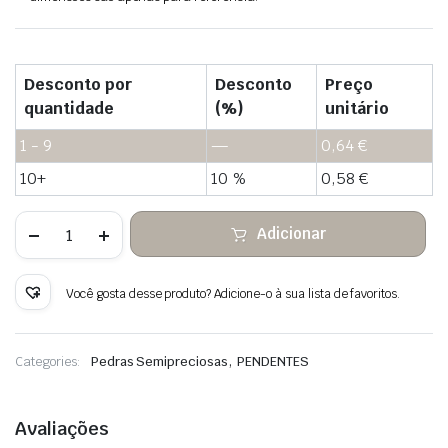
Desconto por
Desconto
Preço
quantidade
(%)
unitário
1 - 9
—
0,64
€
10+
10 %
0,58
€
Quantidade
Adicionar
de
Fio
de
cobre
Você gosta desse produto? Adicione-o à sua lista de favoritos.
envolto
em
pedra
suspensa
,
Categories:
Pedras Semipreciosas
PENDENTES
com
fluorita
Avaliações