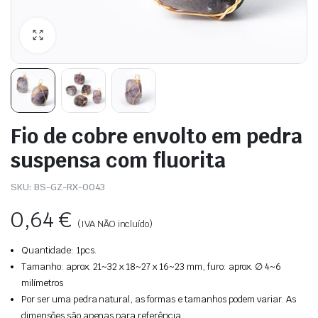
Fio de cobre envolto em pedra
suspensa com fluorita
SKU:
BS-GZ-RX-0043
0,64
€
(IVA NÃO incluído)
Quantidade: 1pcs.
Tamanho: aprox. 21~32 x 18~27 x 16~23 mm, furo: aprox. ∅ 4~6
milímetros
Por ser uma pedra natural, as formas e tamanhos podem variar. As
dimensões são apenas para referência.