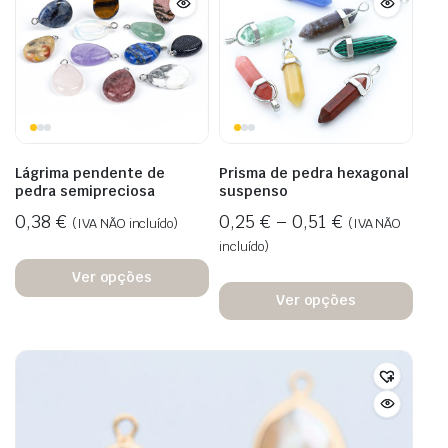
Lágrima pendente de
Prisma de pedra hexagonal
pedra semipreciosa
suspenso
0,38
€
0,25
€
–
0,51
€
(IVA NÃO incluído)
(IVA NÃO
incluído)
Ver opções
Ver opções