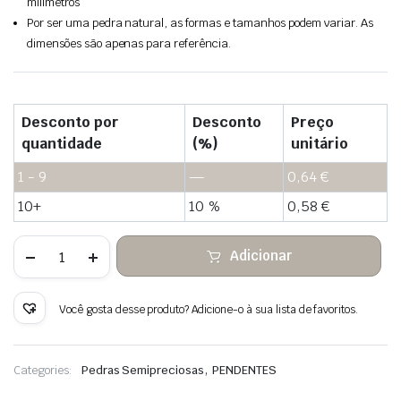
milímetros
Por ser uma pedra natural, as formas e tamanhos podem variar. As
dimensões são apenas para referência.
Desconto por
Desconto
Preço
quantidade
(%)
unitário
1 - 9
—
0,64
€
10+
10 %
0,58
€
Quantidade
Adicionar
de
Pedra
de
crisântemo
Você gosta desse produto? Adicione-o à sua lista de favoritos.
pendurada
pedra
embrulhada
fio
,
Categories:
Pedras Semipreciosas
PENDENTES
de
cobre