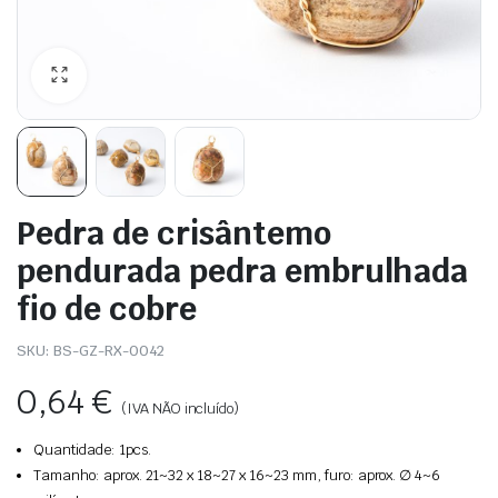
Pedra de crisântemo
pendurada pedra embrulhada
fio de cobre
SKU:
BS-GZ-RX-0042
0,64
€
(IVA NÃO incluído)
Quantidade: 1pcs.
Tamanho: aprox. 21~32 x 18~27 x 16~23 mm, furo: aprox. ∅ 4~6